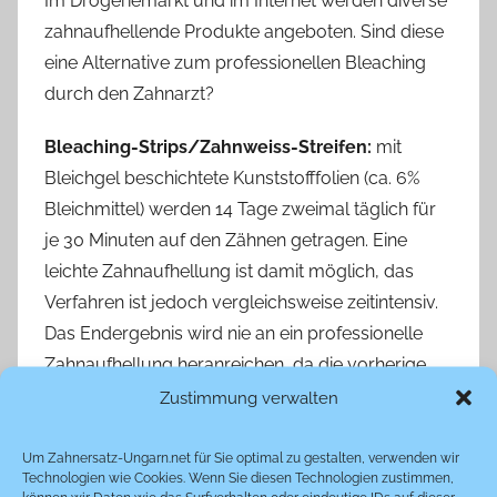
Im Drogeriemarkt und im Internet werden diverse
zahnaufhellende Produkte angeboten. Sind diese
eine Alternative zum professionellen Bleaching
durch den Zahnarzt?
Bleaching-Strips/Zahnweiss-Streifen:
mit
Bleichgel beschichtete Kunststofffolien (ca. 6%
Bleichmittel) werden 14 Tage zweimal täglich für
je 30 Minuten auf den Zähnen getragen. Eine
leichte Zahnaufhellung ist damit möglich, das
Verfahren ist jedoch vergleichsweise zeitintensiv.
Das Endergebnis wird nie an ein professionelle
Zahnaufhellung heranreichen, da die vorherige
Zahnreinigung fehlt, sich die Streifen nie ganz
Zustimmung verwalten
perfekt an die eigenen Zähne anschmiegen und
nur die Aussenseite der Zähne behandelt wird –
Um Zahnersatz-Ungarn.net für Sie optimal zu gestalten, verwenden wir
Technologien wie Cookies. Wenn Sie diesen Technologien zustimmen,
Zähne sind jedoch lichtdurchlässig, daher