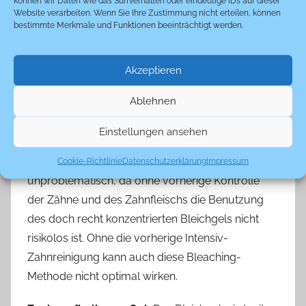
können wir Daten wie das Surfverhalten oder eindeutige IDs auf dieser
Website verarbeiten. Wenn Sie Ihre Zustimmung nicht erteilen, können
müssen sie für ein perfektes Ergebnis von allen
bestimmte Merkmale und Funktionen beeinträchtigt werden.
Seiten behandelt werden.
Home-Bleaching:
Zahnschienen die mit Bleichgel
Akzeptieren
(ca. 22% Bleichmittel) gefüllt werden. Um die
Ablehnen
Schienen zunächst an das individuelle Gebiss
anzupassen, werden sie im erwärmten und dann
Einstellungen ansehen
weichen Zustand angedrückt. Aus Sicht von
Zahnärzten ist diese Methode nicht ganz
Cookie-Richtlinie
Datenschutzerklärung
Impressum
unproblematisch, da ohne vorherige Kontrolle
der Zähne und des Zahnfleischs die Benutzung
des doch recht konzentrierten Bleichgels nicht
risikolos ist. Ohne die vorherige Intensiv-
Zahnreinigung kann auch diese Bleaching-
Methode nicht optimal wirken.