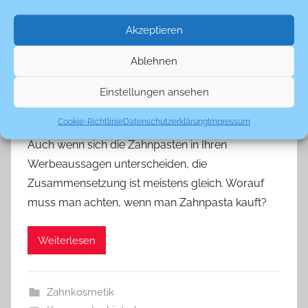
Akzeptieren
Ablehnen
Zahnpasta: Welche ist die Richtige?
Einstellungen ansehen
Veröffentlicht am
28. Dezember 2011
von
L_Krug
Cookie-Richtlinie
Datenschutzerklärung
Impressum
Auch wenn sich die Zahnpasten in Ihren
Werbeaussagen unterscheiden, die
Zusammensetzung ist meistens gleich. Worauf
muss man achten, wenn man Zahnpasta kauft?
Weiterlesen
Zahnkosmetik