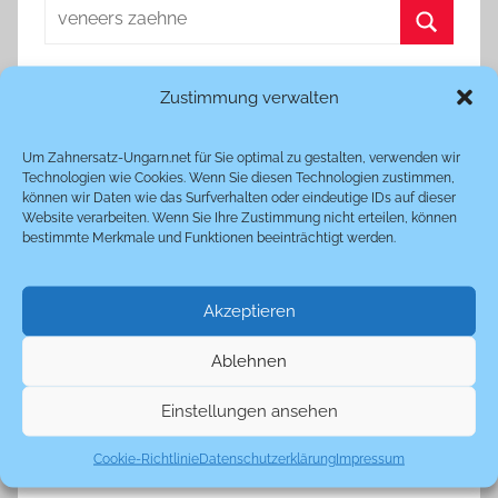
Suchen
nach:
Suchen
Zustimmung verwalten
Unverbindliche Infos & Tipps für den
richtigen Zahnarzt in Ungarn
Um Zahnersatz-Ungarn.net für Sie optimal zu gestalten, verwenden wir
Technologien wie Cookies. Wenn Sie diesen Technologien zustimmen,
können wir Daten wie das Surfverhalten oder eindeutige IDs auf dieser
Sie erreichen uns
gebührenfrei
und
rund um die
Website verarbeiten. Wenn Sie Ihre Zustimmung nicht erteilen, können
Uhr
(auch Samstags und Sonntags)
bestimmte Merkmale und Funktionen beeinträchtigt werden.
Akzeptieren
kostenfrei:
0800-188 188 247
Ablehnen
Oder:
+49 (0)89-2108 3160 84
Einstellungen ansehen
Cookie-Richtlinie
Datenschutzerklärung
Impressum