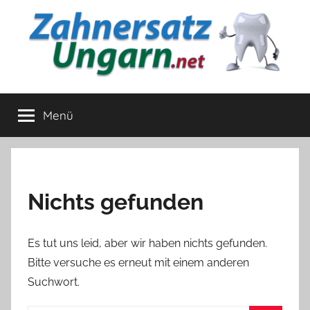
Zum
Inhalt
springen
Zahnersatz
Strahlendes
Lachen
Menü
Ungarn
zum
Sparpreis
Nichts gefunden
Es tut uns leid, aber wir haben nichts gefunden.
Bitte versuche es erneut mit einem anderen
Suchwort.