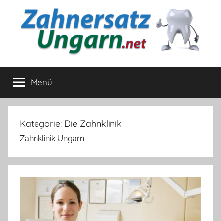
Zum
Inhalt
springen
Zahnersatz
Strahlendes
Lachen
Menü
Ungarn
zum
Sparpreis
Kategorie:
Die Zahnklinik
Zahnklinik Ungarn