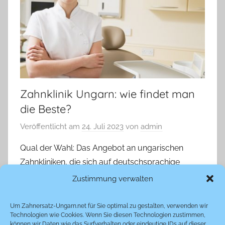
Zahnklinik Ungarn: wie findet man
die Beste?
Veröffentlicht am
24. Juli 2023
von
admin
Qual der Wahl: Das Angebot an ungarischen
Zahnkliniken, die sich auf deutschsprachige
„Zahnreisende“ spezialisiert haben, scheint
Zustimmung verwalten
unüberschaubar. Zahnersatz-Ungarn.net gibt
Hilfestellung
Um Zahnersatz-Ungarn.net für Sie optimal zu gestalten, verwenden wir
Technologien wie Cookies. Wenn Sie diesen Technologien zustimmen,
können wir Daten wie das Surfverhalten oder eindeutige IDs auf dieser