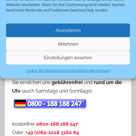
Weiterlesen
Website verarbeiten. Wenn Sie Ihre Zustimmung nicht erteilen, können
bestimmte Merkmale und Funktionen beeinträchtigt werden.
Die Zahnklinik
Akzeptieren
2 Kommentare
Ablehnen
Einstellungen ansehen
Unverbindliche Infos & Tipps für den
richtigen Zahnarzt in Ungarn
Cookie-Richtlinie
Datenschutzerklärung
Impressum
Sie erreichen uns
gebührenfrei
und
rund um die
Uhr
(auch Samstags und Sonntags)
kostenfrei:
0800-188 188 247
Oder:
+49 (0)89-2108 3160 84