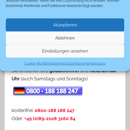
Website verarbeiten. Wenn Sie Ihre Zustimmung nicht erteilen, können
bestimmte Merkmale und Funktionen beeinträchtigt werden.
Zahnbehandlung
Akzeptieren
Kommentar hinterlassen
Ablehnen
Unverbindliche Infos & Tipps für den
Einstellungen ansehen
richtigen Zahnarzt in Ungarn
Cookie-Richtlinie
Datenschutzerklärung
Impressum
Sie erreichen uns
gebührenfrei
und
rund um die
Uhr
(auch Samstags und Sonntags)
kostenfrei:
0800-188 188 247
Oder:
+49 (0)89-2108 3160 84